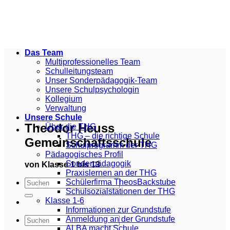
Zum
Inhalt
springen
Das Team
Multiprofessionelles Team
Schulleitungsteam
Unser Sonderpädagogik-Team
Unsere Schulpsychologin
Kollegium
Verwaltung
Unsere Schule
Theodor Heuss
Über die THG
THG – die richtige Schule
Gemeinschaftsschule
Schulprogramm der THG
Pädagogisches Profil
Sonderpädagogik
von Klasse 1 bis 13
Praxislernen an der THG
Schülerfirma TheosBackstube
Schulsozialstationen der THG
Klasse 1-6
Informationen zur Grundstufe
Anmeldung an der Grundstufe
ALBA macht Schule