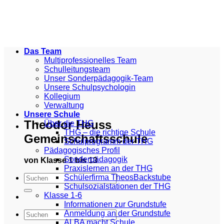
Zum
Inhalt
springen
Das Team
Multiprofessionelles Team
Schulleitungsteam
Unser Sonderpädagogik-Team
Unsere Schulpsychologin
Kollegium
Verwaltung
Unsere Schule
Theodor Heuss
Über die THG
THG – die richtige Schule
Gemeinschaftsschule
Schulprogramm der THG
Pädagogisches Profil
Sonderpädagogik
von Klasse 1 bis 13
Praxislernen an der THG
Schülerfirma TheosBackstube
Schulsozialstationen der THG
Klasse 1-6
Informationen zur Grundstufe
Anmeldung an der Grundstufe
ALBA macht Schule