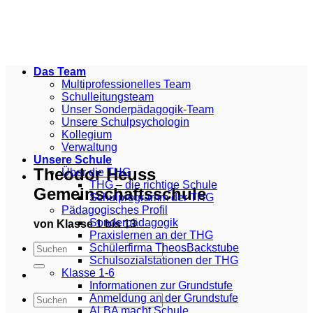
Zum
Inhalt
springen
Das Team
Multiprofessionelles Team
Schulleitungsteam
Unser Sonderpädagogik-Team
Unsere Schulpsychologin
Kollegium
Verwaltung
Unsere Schule
Theodor Heuss
Über die THG
THG – die richtige Schule
Gemeinschaftsschule
Schulprogramm der THG
Pädagogisches Profil
Sonderpädagogik
von Klasse 1 bis 13
Praxislernen an der THG
Schülerfirma TheosBackstube
Schulsozialstationen der THG
Klasse 1-6
Informationen zur Grundstufe
Anmeldung an der Grundstufe
ALBA macht Schule