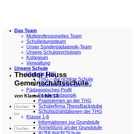
Zum
Inhalt
springen
Das Team
Multiprofessionelles Team
Schulleitungsteam
Unser Sonderpädagogik-Team
Unsere Schulpsychologin
Kollegium
Verwaltung
Unsere Schule
Theodor Heuss
Über die THG
THG – die richtige Schule
Gemeinschaftsschule
Schulprogramm der THG
Pädagogisches Profil
Sonderpädagogik
von Klasse 1 bis 13
Praxislernen an der THG
Schülerfirma TheosBackstube
Schulsozialstationen der THG
Klasse 1-6
Informationen zur Grundstufe
Anmeldung an der Grundstufe
ALBA macht Schule