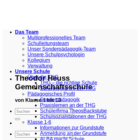
Zum
Inhalt
springen
Das Team
Multiprofessionelles Team
Schulleitungsteam
Unser Sonderpädagogik-Team
Unsere Schulpsychologin
Kollegium
Verwaltung
Unsere Schule
Theodor Heuss
Über die THG
THG – die richtige Schule
Gemeinschaftsschule
Schulprogramm der THG
Pädagogisches Profil
Sonderpädagogik
von Klasse 1 bis 13
Praxislernen an der THG
Schülerfirma TheosBackstube
Schulsozialstationen der THG
Klasse 1-6
Informationen zur Grundstufe
Anmeldung an der Grundstufe
ALBA macht Schule