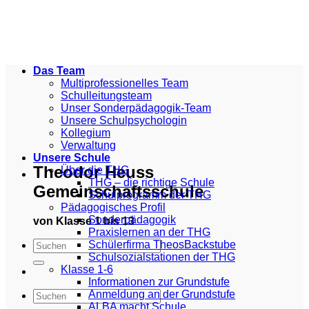
Zum
Inhalt
springen
Das Team
Multiprofessionelles Team
Schulleitungsteam
Unser Sonderpädagogik-Team
Unsere Schulpsychologin
Kollegium
Verwaltung
Unsere Schule
Theodor Heuss
Über die THG
THG – die richtige Schule
Gemeinschaftsschule
Schulprogramm der THG
Pädagogisches Profil
Sonderpädagogik
von Klasse 1 bis 13
Praxislernen an der THG
Schülerfirma TheosBackstube
Schulsozialstationen der THG
Klasse 1-6
Informationen zur Grundstufe
Anmeldung an der Grundstufe
ALBA macht Schule