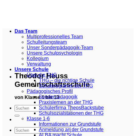
Zum
Inhalt
springen
Das Team
Multiprofessionelles Team
Schulleitungsteam
Unser Sonderpädagogik-Team
Unsere Schulpsychologin
Kollegium
Verwaltung
Unsere Schule
Theodor Heuss
Über die THG
THG – die richtige Schule
Gemeinschaftsschule
Schulprogramm der THG
Pädagogisches Profil
Sonderpädagogik
von Klasse 1 bis 13
Praxislernen an der THG
Schülerfirma TheosBackstube
Schulsozialstationen der THG
Klasse 1-6
Informationen zur Grundstufe
Anmeldung an der Grundstufe
ALBA macht Schule