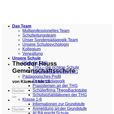
Zum
Inhalt
springen
Das Team
Multiprofessionelles Team
Schulleitungsteam
Unser Sonderpädagogik-Team
Unsere Schulpsychologin
Kollegium
Verwaltung
Unsere Schule
Theodor Heuss
Über die THG
THG – die richtige Schule
Gemeinschaftsschule
Schulprogramm der THG
Pädagogisches Profil
Sonderpädagogik
von Klasse 1 bis 13
Praxislernen an der THG
Schülerfirma TheosBackstube
Schulsozialstationen der THG
Klasse 1-6
Informationen zur Grundstufe
Anmeldung an der Grundstufe
ALBA macht Schule