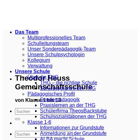
Zum
Inhalt
springen
Das Team
Multiprofessionelles Team
Schulleitungsteam
Unser Sonderpädagogik-Team
Unsere Schulpsychologin
Kollegium
Verwaltung
Unsere Schule
Theodor Heuss
Über die THG
THG – die richtige Schule
Gemeinschaftsschule
Schulprogramm der THG
Pädagogisches Profil
Sonderpädagogik
von Klasse 1 bis 13
Praxislernen an der THG
Schülerfirma TheosBackstube
Schulsozialstationen der THG
Klasse 1-6
Informationen zur Grundstufe
Anmeldung an der Grundstufe
ALBA macht Schule