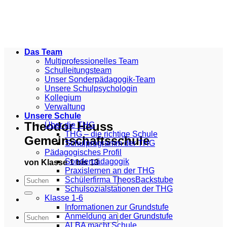
Zum
Inhalt
springen
Das Team
Multiprofessionelles Team
Schulleitungsteam
Unser Sonderpädagogik-Team
Unsere Schulpsychologin
Kollegium
Verwaltung
Unsere Schule
Theodor Heuss
Über die THG
THG – die richtige Schule
Gemeinschaftsschule
Schulprogramm der THG
Pädagogisches Profil
Sonderpädagogik
von Klasse 1 bis 13
Praxislernen an der THG
Schülerfirma TheosBackstube
Schulsozialstationen der THG
Klasse 1-6
Informationen zur Grundstufe
Anmeldung an der Grundstufe
ALBA macht Schule