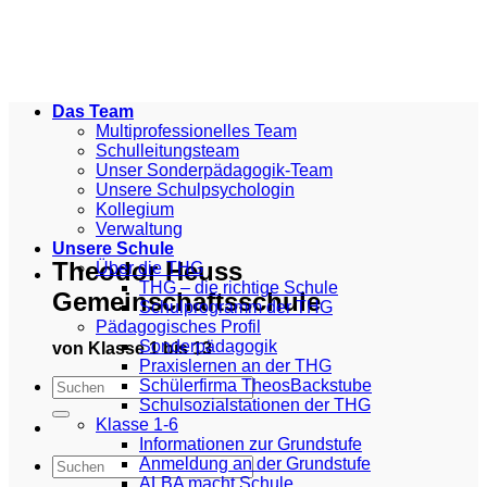
Zum
Inhalt
springen
Das Team
Multiprofessionelles Team
Schulleitungsteam
Unser Sonderpädagogik-Team
Unsere Schulpsychologin
Kollegium
Verwaltung
Unsere Schule
Theodor Heuss
Über die THG
THG – die richtige Schule
Gemeinschaftsschule
Schulprogramm der THG
Pädagogisches Profil
Sonderpädagogik
von Klasse 1 bis 13
Praxislernen an der THG
Schülerfirma TheosBackstube
Schulsozialstationen der THG
Klasse 1-6
Informationen zur Grundstufe
Anmeldung an der Grundstufe
ALBA macht Schule