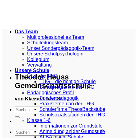
Zum
Inhalt
springen
Das Team
Multiprofessionelles Team
Schulleitungsteam
Unser Sonderpädagogik-Team
Unsere Schulpsychologin
Kollegium
Verwaltung
Unsere Schule
Theodor Heuss
Über die THG
THG – die richtige Schule
Gemeinschaftsschule
Schulprogramm der THG
Pädagogisches Profil
Sonderpädagogik
von Klasse 1 bis 13
Praxislernen an der THG
Schülerfirma TheosBackstube
Schulsozialstationen der THG
Klasse 1-6
Informationen zur Grundstufe
Anmeldung an der Grundstufe
ALBA macht Schule