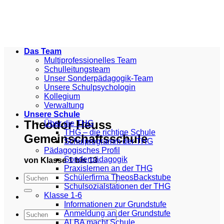
Zum
Inhalt
springen
Das Team
Multiprofessionelles Team
Schulleitungsteam
Unser Sonderpädagogik-Team
Unsere Schulpsychologin
Kollegium
Verwaltung
Unsere Schule
Theodor Heuss
Über die THG
THG – die richtige Schule
Gemeinschaftsschule
Schulprogramm der THG
Pädagogisches Profil
Sonderpädagogik
von Klasse 1 bis 13
Praxislernen an der THG
Schülerfirma TheosBackstube
Schulsozialstationen der THG
Klasse 1-6
Informationen zur Grundstufe
Anmeldung an der Grundstufe
ALBA macht Schule