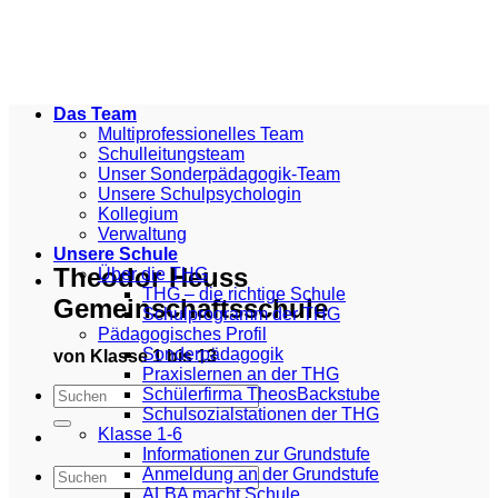
Zum
Inhalt
springen
Das Team
Multiprofessionelles Team
Schulleitungsteam
Unser Sonderpädagogik-Team
Unsere Schulpsychologin
Kollegium
Verwaltung
Unsere Schule
Theodor Heuss
Über die THG
THG – die richtige Schule
Gemeinschaftsschule
Schulprogramm der THG
Pädagogisches Profil
Sonderpädagogik
von Klasse 1 bis 13
Praxislernen an der THG
Schülerfirma TheosBackstube
Schulsozialstationen der THG
Klasse 1-6
Informationen zur Grundstufe
Anmeldung an der Grundstufe
ALBA macht Schule