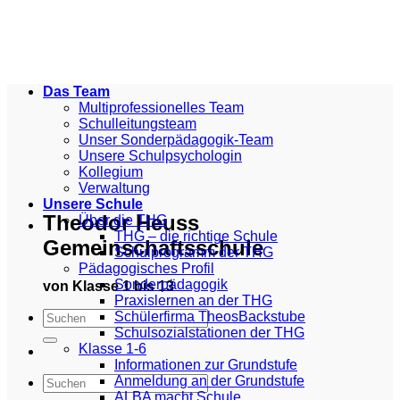
Zum
Inhalt
springen
Das Team
Multiprofessionelles Team
Schulleitungsteam
Unser Sonderpädagogik-Team
Unsere Schulpsychologin
Kollegium
Verwaltung
Unsere Schule
Theodor Heuss
Über die THG
THG – die richtige Schule
Gemeinschaftsschule
Schulprogramm der THG
Pädagogisches Profil
Sonderpädagogik
von Klasse 1 bis 13
Praxislernen an der THG
Schülerfirma TheosBackstube
Schulsozialstationen der THG
Klasse 1-6
Informationen zur Grundstufe
Anmeldung an der Grundstufe
ALBA macht Schule