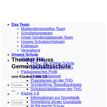
Zum
Inhalt
springen
Das Team
Multiprofessionelles Team
Schulleitungsteam
Unser Sonderpädagogik-Team
Unsere Schulpsychologin
Kollegium
Verwaltung
Unsere Schule
Theodor Heuss
Über die THG
THG – die richtige Schule
Gemeinschaftsschule
Schulprogramm der THG
Pädagogisches Profil
Sonderpädagogik
von Klasse 1 bis 13
Praxislernen an der THG
Schülerfirma TheosBackstube
Schulsozialstationen der THG
Klasse 1-6
Informationen zur Grundstufe
Anmeldung an der Grundstufe
ALBA macht Schule