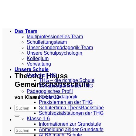
Zum
Inhalt
springen
Das Team
Multiprofessionelles Team
Schulleitungsteam
Unser Sonderpädagogik-Team
Unsere Schulpsychologin
Kollegium
Verwaltung
Unsere Schule
Theodor Heuss
Über die THG
THG – die richtige Schule
Gemeinschaftsschule
Schulprogramm der THG
Pädagogisches Profil
Sonderpädagogik
von Klasse 1 bis 13
Praxislernen an der THG
Schülerfirma TheosBackstube
Schulsozialstationen der THG
Klasse 1-6
Informationen zur Grundstufe
Anmeldung an der Grundstufe
ALBA macht Schule