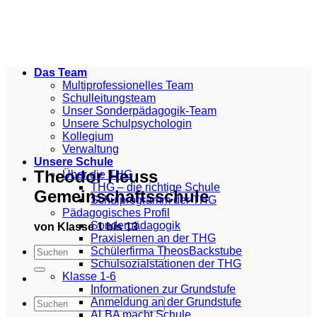
Zum
Inhalt
springen
Das Team
Multiprofessionelles Team
Schulleitungsteam
Unser Sonderpädagogik-Team
Unsere Schulpsychologin
Kollegium
Verwaltung
Unsere Schule
Theodor Heuss
Über die THG
THG – die richtige Schule
Gemeinschaftsschule
Schulprogramm der THG
Pädagogisches Profil
Sonderpädagogik
von Klasse 1 bis 13
Praxislernen an der THG
Schülerfirma TheosBackstube
Schulsozialstationen der THG
Klasse 1-6
Informationen zur Grundstufe
Anmeldung an der Grundstufe
ALBA macht Schule