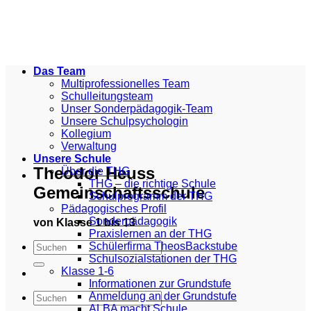
Zum
Inhalt
springen
Das Team
Multiprofessionelles Team
Schulleitungsteam
Unser Sonderpädagogik-Team
Unsere Schulpsychologin
Kollegium
Verwaltung
Unsere Schule
Theodor Heuss
Über die THG
THG – die richtige Schule
Gemeinschaftsschule
Schulprogramm der THG
Pädagogisches Profil
Sonderpädagogik
von Klasse 1 bis 13
Praxislernen an der THG
Schülerfirma TheosBackstube
Schulsozialstationen der THG
Klasse 1-6
Informationen zur Grundstufe
Anmeldung an der Grundstufe
ALBA macht Schule