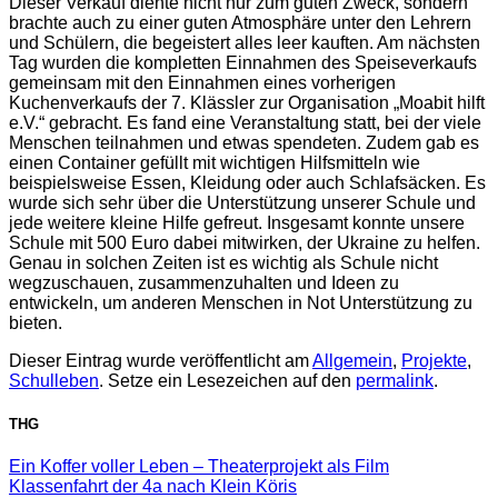
Dieser Verkauf diente nicht nur zum guten Zweck, sondern
brachte auch zu einer guten Atmosphäre unter den Lehrern
und Schülern, die begeistert alles leer kauften. Am nächsten
Tag wurden die kompletten Einnahmen des Speiseverkaufs
gemeinsam mit den Einnahmen eines vorherigen
Kuchenverkaufs der 7. Klässler zur Organisation „Moabit hilft
e.V.“ gebracht. Es fand eine Veranstaltung statt, bei der viele
Menschen teilnahmen und etwas spendeten. Zudem gab es
einen Container gefüllt mit wichtigen Hilfsmitteln wie
beispielsweise Essen, Kleidung oder auch Schlafsäcken. Es
wurde sich sehr über die Unterstützung unserer Schule und
jede weitere kleine Hilfe gefreut. Insgesamt konnte unsere
Schule mit 500 Euro dabei mitwirken, der Ukraine zu helfen.
Genau in solchen Zeiten ist es wichtig als Schule nicht
wegzuschauen, zusammenzuhalten und Ideen zu
entwickeln, um anderen Menschen in Not Unterstützung zu
bieten.
Dieser Eintrag wurde veröffentlicht am
Allgemein
,
Projekte
,
Schulleben
. Setze ein Lesezeichen auf den
permalink
.
THG
Ein Koffer voller Leben – Theaterprojekt als Film
Klassenfahrt der 4a nach Klein Köris