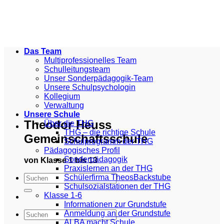
Zum
Inhalt
springen
Das Team
Multiprofessionelles Team
Schulleitungsteam
Unser Sonderpädagogik-Team
Unsere Schulpsychologin
Kollegium
Verwaltung
Unsere Schule
Theodor Heuss
Über die THG
THG – die richtige Schule
Gemeinschaftsschule
Schulprogramm der THG
Pädagogisches Profil
Sonderpädagogik
von Klasse 1 bis 13
Praxislernen an der THG
Schülerfirma TheosBackstube
Schulsozialstationen der THG
Klasse 1-6
Informationen zur Grundstufe
Anmeldung an der Grundstufe
ALBA macht Schule