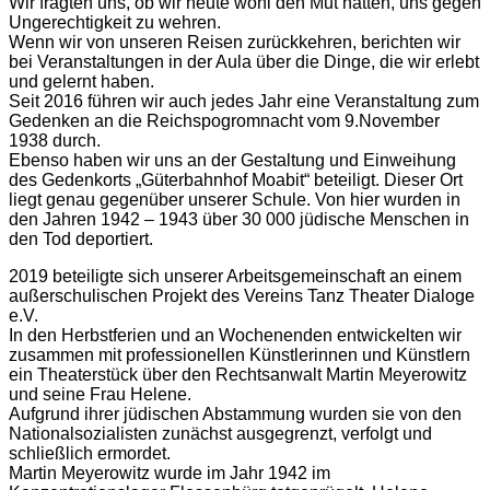
Wir fragten uns, ob wir heute wohl den Mut hätten, uns gegen
Ungerechtigkeit zu wehren.
Wenn wir von unseren Reisen zurückkehren, berichten wir
bei Veranstaltungen in der Aula über die Dinge, die wir erlebt
und gelernt haben.
Seit 2016 führen wir auch jedes Jahr eine Veranstaltung zum
Gedenken an die Reichspogromnacht vom 9.November
1938 durch.
Ebenso haben wir uns an der Gestaltung und Einweihung
des Gedenkorts „Güterbahnhof Moabit“ beteiligt. Dieser Ort
liegt genau gegenüber unserer Schule. Von hier wurden in
den Jahren 1942 – 1943 über 30 000 jüdische Menschen in
den Tod deportiert.
2019 beteiligte sich unserer Arbeitsgemeinschaft an einem
außerschulischen Projekt des Vereins Tanz Theater Dialoge
e.V.
In den Herbstferien und an Wochenenden entwickelten wir
zusammen mit professionellen Künstlerinnen und Künstlern
ein Theaterstück über den Rechtsanwalt Martin Meyerowitz
und seine Frau Helene.
Aufgrund ihrer jüdischen Abstammung wurden sie von den
Nationalsozialisten zunächst ausgegrenzt, verfolgt und
schließlich ermordet.
Martin Meyerowitz wurde im Jahr 1942 im