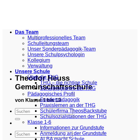
Zum
Inhalt
springen
Das Team
Multiprofessionelles Team
Schulleitungsteam
Unser Sonderpädagogik-Team
Unsere Schulpsychologin
Kollegium
Verwaltung
Unsere Schule
Theodor Heuss
Über die THG
THG – die richtige Schule
Gemeinschaftsschule
Schulprogramm der THG
Pädagogisches Profil
Sonderpädagogik
von Klasse 1 bis 13
Praxislernen an der THG
Schülerfirma TheosBackstube
Schulsozialstationen der THG
Klasse 1-6
Informationen zur Grundstufe
Anmeldung an der Grundstufe
ALBA macht Schule