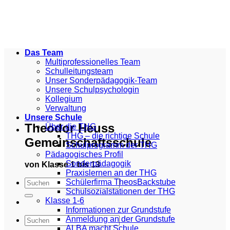
Zum
Inhalt
springen
Das Team
Multiprofessionelles Team
Schulleitungsteam
Unser Sonderpädagogik-Team
Unsere Schulpsychologin
Kollegium
Verwaltung
Unsere Schule
Theodor Heuss
Über die THG
THG – die richtige Schule
Gemeinschaftsschule
Schulprogramm der THG
Pädagogisches Profil
Sonderpädagogik
von Klasse 1 bis 13
Praxislernen an der THG
Schülerfirma TheosBackstube
Schulsozialstationen der THG
Klasse 1-6
Informationen zur Grundstufe
Anmeldung an der Grundstufe
ALBA macht Schule