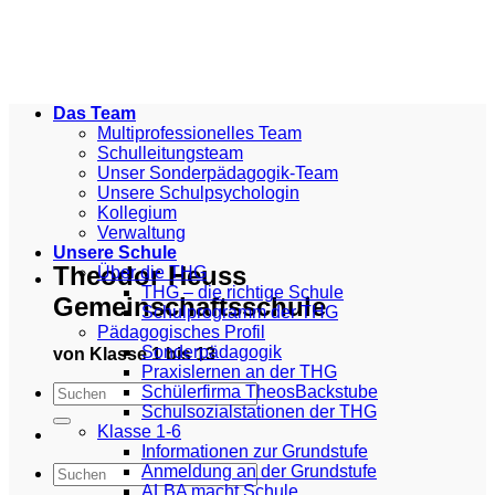
Zum
Inhalt
springen
Das Team
Multiprofessionelles Team
Schulleitungsteam
Unser Sonderpädagogik-Team
Unsere Schulpsychologin
Kollegium
Verwaltung
Unsere Schule
Theodor Heuss
Über die THG
THG – die richtige Schule
Gemeinschaftsschule
Schulprogramm der THG
Pädagogisches Profil
Sonderpädagogik
von Klasse 1 bis 13
Praxislernen an der THG
Schülerfirma TheosBackstube
Schulsozialstationen der THG
Klasse 1-6
Informationen zur Grundstufe
Anmeldung an der Grundstufe
ALBA macht Schule