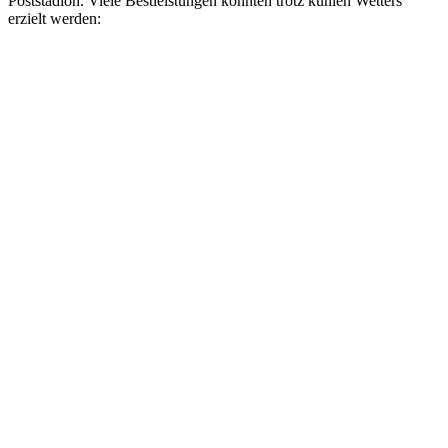
Poststadion. Viele Bestleistungen konnten trotz kühlen Wetters
erzielt werden: