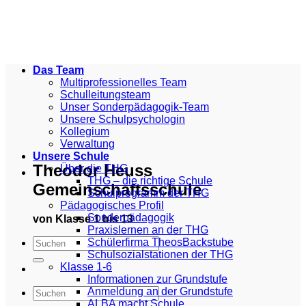
Zum
Inhalt
springen
Das Team
Multiprofessionelles Team
Schulleitungsteam
Unser Sonderpädagogik-Team
Unsere Schulpsychologin
Kollegium
Verwaltung
Unsere Schule
Theodor Heuss
Über die THG
THG – die richtige Schule
Gemeinschaftsschule
Schulprogramm der THG
Pädagogisches Profil
Sonderpädagogik
von Klasse 1 bis 13
Praxislernen an der THG
Schülerfirma TheosBackstube
Schulsozialstationen der THG
Klasse 1-6
Informationen zur Grundstufe
Anmeldung an der Grundstufe
ALBA macht Schule