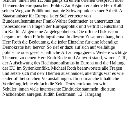
Schüler_innen des 12. Jahrgangs zu einem offenen Gespräch über
Themen der europäischen Politik.
Zu Beginn erläuterte Herr Roth
seinen Weg zur Politik und nannte Schwerpunkte seiner Arbeit. Als
Staatsminister für Europa ist er Stellvertreter von
Bundesaußenminister Frank-Walter Steinmeier, er unterstützt ihn
insbesondere in Fragen der Europapolitik und vertritt Deutschland
im Rat für Allgemeine Angelegenheiten.
Die offene Diskussion
begann mit dem Flüchtlingsthema. In diesem Zusammenhang hob
Herr Roth die Bedeutung, die jeder Einzelne für eine lebendige
Demokratie hat, hervor. So rief er dazu auf sich auf vielfältige
politische oder gesellschaftliche Art zu engagieren. Weitere wichtige
Themen, zu denen Herr Roth Rede und Antwort stand, waren TTIP,
der Aufschwung des Rechtspopulismus in Europa und die Haltung
der EU im Syrienkonflikt.
Michael Roth beantwortete alle Fragen
und setzte sich mit den Themen auseinander, allerdings war es wie
leider oft bei solchen Veranstaltungen: für so manche inhaltliche
Vertiefung fehlte einfach die Zeit.
Trotzdem konnten wir
Schüler_innen viele interessante Eindrücke sammeln, die zum
Nachdenken anregen.
Judith Beckmann, 12. Jahrgang