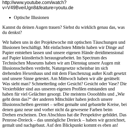
http://www.youtube.com/watch?
v=V49BveiUgn8&feature=youtu.de
Optische Illusionen
Kannst du deinen Augen trauen? Siehst du wirklich genau das, was
du denkst?
Wir haben uns in der Projektwoche mit optischen Täuschungen und
Illusionen beschäftigt. Mit einfachsten Mitteln haben wir Dinge auf
Papier entstehen lassen und unsere eigenen Hände dreidimensional
auf Papier künstlerisch herausgearbeitet. Im Spectrum des
Technischen Museums haben wir am Dienstag unsere Augen mit
Illusionsscheiben verdreht, Naturgesetze scheinbar im sich
drehenden Hexenhaus und mit dem Flaschenzug außer Kraft gesetzt
und unsere Sinne getestet. Am Mittwoch haben wir alle gerätselt:
Was sieht man? Schmetterling oder Gesicht? Gesicht oder Vase? Die
Vexierbilder sind aus unseren eigenen Profilen entstanden und
haben für viel Gelächter gesorgt. Die meistens Oooohhhs und „Wie
geht denn das?“ der anderen Mitschüler haben jedoch unsere
Illusionsscheiben geerntet – selbst gemalte und gebastelte Kreise, bei
denen ganz neue und vorher nicht da gewesene Farben beim
Drehen erscheinen. Den Abschluss hat die Perspektive gebildet. Das
Penrose-Dreieck – das unmögliche Dreieck – haben wir gezeichnet,
gemalt und nachgebaut. Auf den Blickpunkt kommt es eben an!