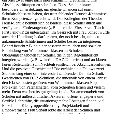
ein oder zwei Jahre nach ihrer Ankunft in Deutschland ihre
Abschlussprüfungen zu schreiben. Diese Schüler brauchen
besondere Unterstützung, um gleiche Chancen auf einen
Schulabschluss zu haben, der trotz fehlender Deutsch-Kenntnisse
ihren Kompetenzen gerecht wird. Das Kollegium der Theodor-
Heuss-Schule bemüht sich besonders, diese Schüler durch alle
verfügbaren Förderangebote (z.B. durch den Einsatz von Teach
First Fellows) zu unterstützen.
Im Gespräch mit Frau Schadt wurde
auch der Handlungsbedarf erörtert, der noch besteht, um neu
ankommende Schülerinnen und Schüler besser zu integrieren.
Bedarf besteht z.B. an einer besseren räumlichen und sozialen
Einbindung von Willkommensklassen an Schulen, an
Übergangsangeboten für Schüler, die in den Regelunterricht
integriert wurden (z.B. weiterhin DAZ-Unterricht) und an klaren,
fairen Regelungen zum Nachteilsausgleich bei Abschlussprüfungen.
Und die positiven Geschichten? Die erzählten die Fellows zwei
Stunden lang einer sehr interessiert zuhörenden Daniela Schadt.
Geschichten von DAZ-Schülern, die innerhalb von einem Jahr zu
den Klassenbesten gehören; von Willkommensklassen-Rap-
Projekten, von Patenschaften, vom Schreiben lernen und vielem
mehr. Denn was bereits gut gelingt ist: die Zusammenarbeit von
Schulen mit außerschulischen Akteuren; offene, engagierte und
flexible Lehrkräfte, die situationsgerechte Lösungen finden; viel
Einzel- und Kleingruppenförderung; Projektarbeit und
Empowerment.
Frau Schadt lobte die Arbeit der Schulen und